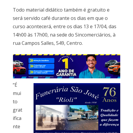
Todo material didático também é gratuito e
será servido café durante os dias em que o
curso acontecerá, entre os dias 13 e 17/04, das
14h00 às 17h00, na sede do Sincomerciários, à
rua Campos Salles, 549, Centro.
“É
mui
to
grat
ifica
nte