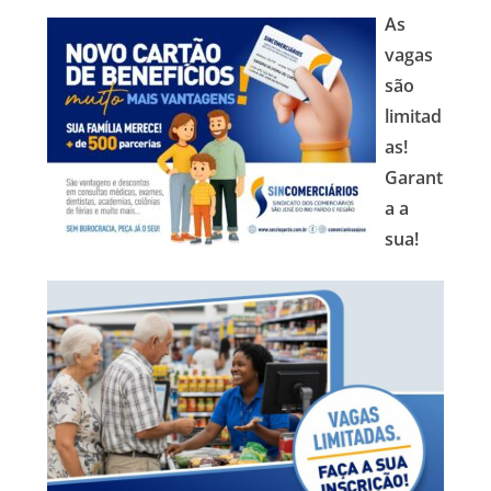
As
vagas
são
limitad
as!
Garant
a a
sua!