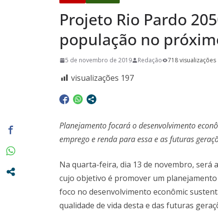
promovidas
Projeto Rio Pardo 20
Pasta da S
A Crônica d
população no próximo
Vitto – Mem
e de muita
5 de novembro de 2019
Redação
718 visualizações
Euclidianas
visualizações
197
Planejamento focará o desenvolvimento econôm
emprego e renda para essa e as futuras geraç
Na quarta-feira, dia 13 de novembro, será 
cujo objetivo é promover um planejamento 
foco no desenvolvimento econômic sustentá
qualidade de vida desta e das futuras geraç