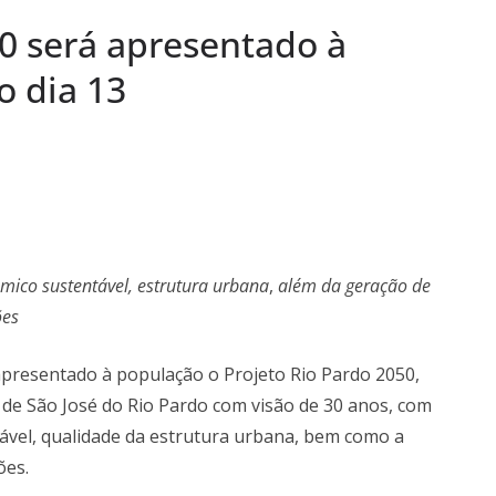
 pela SAIS e
50 será apresentado à
aúde
a Semana: Lúcia
 dia 13
ória viva da Arte
s Semanas
…
ico sustentável, estrutura urbana
,
além da geração de
ões
apresentado à população o Projeto Rio Pardo 2050,
de São José do Rio Pardo com visão de 30 anos, com
vel, qualidade da estrutura urbana, bem como a
ões.