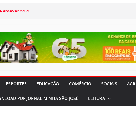
onal da Saúde e
s demais, o
em termos a Santa
o Pardo
“Remexendo o
umentário “Vozes
” serão lançados
 CVC Rio Pardo
ESPORTES
EDUCAÇÃO
COMÉRCIO
SOCIAIS
AGR
rocura por
NLOAD PDF JORNAL MINHA SÃO JOSÉ
LEITURA
 feriados nos
meses
rado e Lilás”
panhas