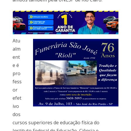
Atu
alm
ent
e é
pro
fess
or
efet
ivo
dos
cursos superiores de educação física do
Instituto Federal de Educação, Ciência e