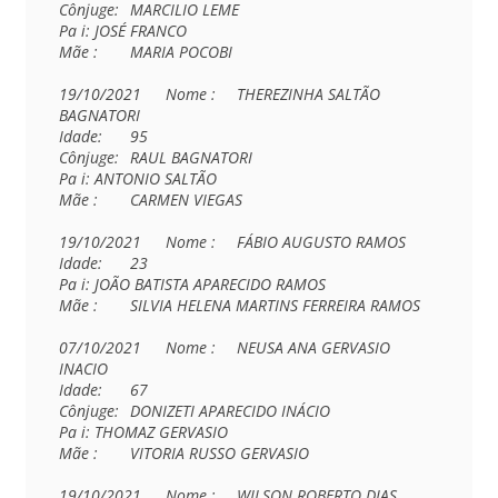
Cônjuge:	MARCILIO LEME

Pa i:	JOSÉ FRANCO

Mãe :	MARIA POCOBI

19/10/2021	Nome :	THEREZINHA SALTÃO 
BAGNATORI

Idade:	95

Cônjuge:	RAUL BAGNATORI

Pa i:	ANTONIO SALTÃO

Mãe :	CARMEN VIEGAS

19/10/2021	Nome :	FÁBIO AUGUSTO RAMOS

Idade:	23	

Pa i:	JOÃO BATISTA APARECIDO RAMOS

Mãe :	SILVIA HELENA MARTINS FERREIRA RAMOS

07/10/2021	Nome :	NEUSA ANA GERVASIO 
INACIO

Idade:	67

Cônjuge:	DONIZETI APARECIDO INÁCIO

Pa i:	THOMAZ GERVASIO

Mãe :	VITORIA RUSSO GERVASIO

19/10/2021	Nome :	WILSON ROBERTO DIAS
