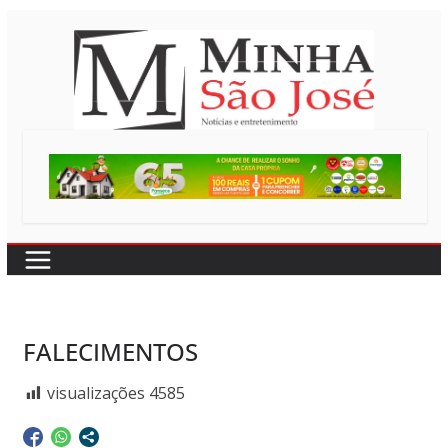
Pular
para
o
conteúdo
FALECIMENTOS
visualizações
4585