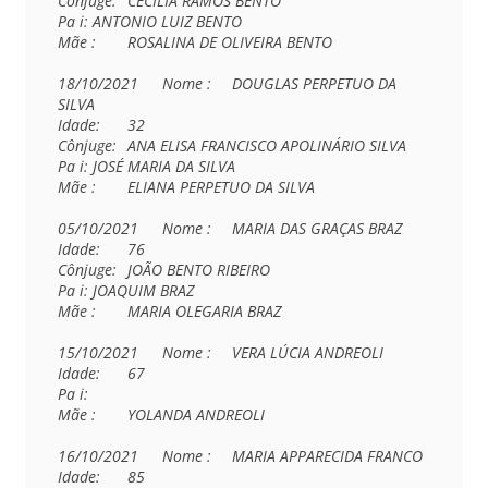
Cônjuge:	CECILIA RAMOS BENTO

Pa i:	ANTONIO LUIZ BENTO

Mãe :	ROSALINA DE OLIVEIRA BENTO

18/10/2021	Nome :	DOUGLAS PERPETUO DA 
SILVA

Idade:	32

Cônjuge:	ANA ELISA FRANCISCO APOLINÁRIO SILVA

Pa i:	JOSÉ MARIA DA SILVA

Mãe :	ELIANA PERPETUO DA SILVA

05/10/2021	Nome :	MARIA DAS GRAÇAS BRAZ

Idade:	76

Cônjuge:	JOÃO BENTO RIBEIRO

Pa i:	JOAQUIM BRAZ

Mãe :	MARIA OLEGARIA BRAZ

15/10/2021	Nome :	VERA LÚCIA ANDREOLI

Idade:	67	

Pa i:	

Mãe :	YOLANDA ANDREOLI

16/10/2021	Nome :	MARIA APPARECIDA FRANCO

Idade:	85
