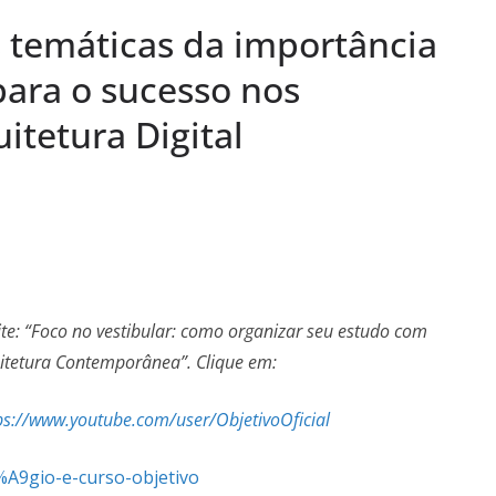
s Semanas
lives temáticas da importância
…
onal da Saúde e
para o sucesso nos
s demais, o
itetura Digital
em termos a Santa
o Pardo
eite: “Foco no vestibular: como organizar seu estudo com
quitetura Contemporânea”. Clique em:
ps://www.youtube.com/user/ObjetivoOficial
%A9gio-e-curso-objetivo