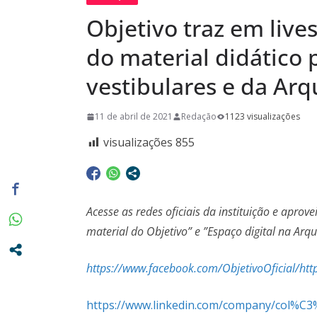
e de muita
​​​​​​​Objetivo traz em 
Euclidianas
No Dia Naci
do material didático 
em todos o
vestibulares e da Arqu
privilégio 
Casa em Ri
11 de abril de 2021
Redação
1123 visualizações
visualizações
855
Acesse as redes oficiais da instituição e aprov
material do Objetivo” e ”Espaço digital na Ar
https://www.facebook.com/ObjetivoOficial/
htt
https://www.linkedin.com/company/col%C3