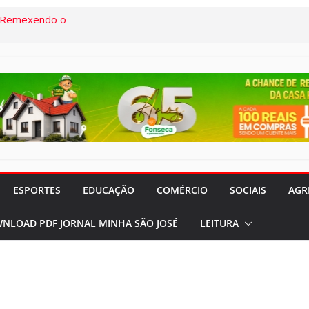
“Remexendo o
umentário “Vozes
” serão lançados
to e Cidadania:
palestras que
o em agosto
 do Legislativo
rado e Lilás”
ESPORTES
EDUCAÇÃO
COMÉRCIO
SOCIAIS
AGR
panhas
NLOAD PDF JORNAL MINHA SÃO JOSÉ
LEITURA
 pela SAIS e
aúde
a Semana: Lúcia
ória viva da Arte