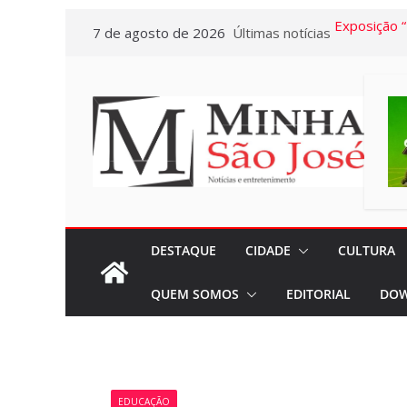
Pular
7 de agosto de 2026
Últimas notícias
Exposição 
para
Baú” e Doc
o
da Memória
conteúdo
dia 10/08
Conhecimen
Confira as 
acontecerã
pela Escola
“Agosto Dou
DESTAQUE
CIDADE
CULTURA
terão Cam
QUEM SOMOS
EDITORIAL
DOW
promovidas
Pasta da S
A Crônica d
Vitto – Mem
EDUCAÇÃO