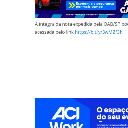
A íntegra da nota expedida pela OAB/SP po
acessada pelo link
https://bit.ly/3wMZf3h