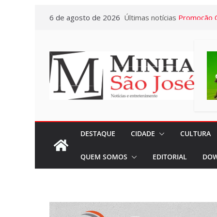
Pular
6 de agosto de 2026
Últimas notícias
Promoção C
para
“Prêmios em
o
começou e 
conteúdo
dia 02/11
Hepatites V
Colaborado
Casa partic
palestra co
Galotti
DESTAQUE
CIDADE
CULTURA
Campanha d
QUEM SOMOS
EDITORIAL
DOW
Caderneta 
acontecerá
01/09
Sincomerciár