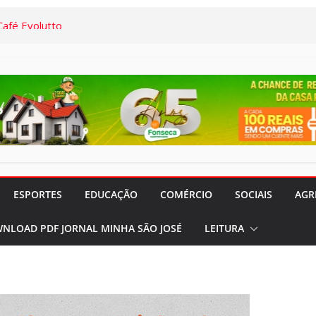
afé Evolutto
 Família” já
acontecerá até
irais:
res da Santa
iparam de
m o Dr. Marcelo
ESPORTES
EDUCAÇÃO
COMÉRCIO
SOCIAIS
AGR
e Atualização da
NLOAD PDF JORNAL MINHA SÃO JOSÉ
LEITURA
de Vacinação
 de 03/08 a
ios (S.J.Rio