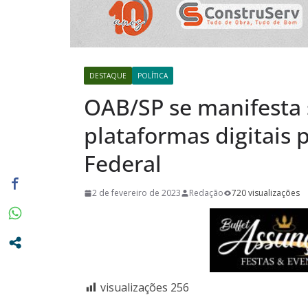
Pardo e Re
34 anos de 
conquistas
Santa Casa 
DESTAQUE
POLÍTICA
para instal
OAB/SP se manifesta 
no Pronto 
plataformas digitais
Federal
2 de fevereiro de 2023
Redação
720 visualizações
visualizações
256