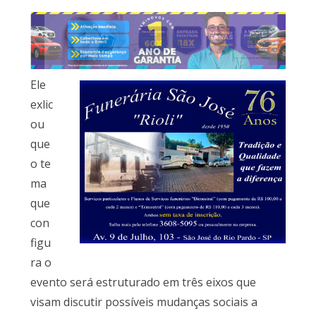
Ele
exlic
ou
que
o te
ma
que
con
figu
ra o
evento será estruturado em três eixos que
visam discutir possíveis mudanças sociais a