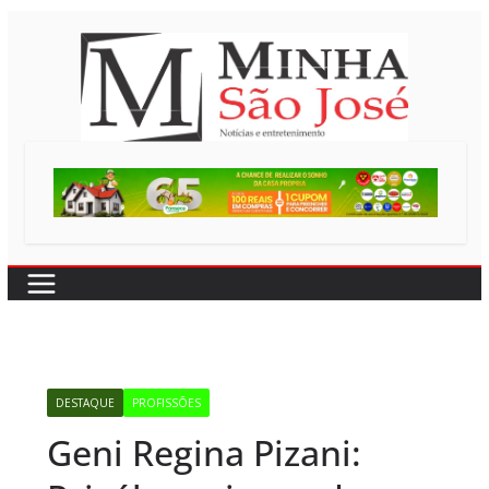
Pular
para
o
conteúdo
DESTAQUE
PROFISSÕES
Geni Regina Pizani: