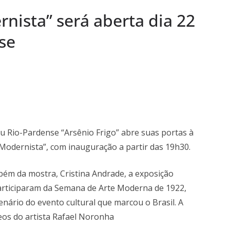
o Pardo
nista” será aberta dia 22
“Remexendo o
nse
umentário “Vozes
” serão lançados
eu Rio-Pardense “Arsênio Frigo” abre suas portas à
Modernista”, com inauguração a partir das 19h30.
ém da mostra, Cristina Andrade, a exposição
participaram da Semana de Arte Moderna de 1922,
rio do evento cultural que marcou o Brasil. A
os do artista Rafael Noronha