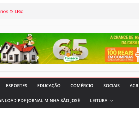
to e Cidadania:
palestras que
o em agosto
 do Legislativo
ios (S.J.Rio
gião) completa
trabalho e
 aos Comerciários
a Semana: Lúcia
ESPORTES
EDUCAÇÃO
COMÉRCIO
SOCIAIS
AGR
ória viva da Arte
s Semanas
NLOAD PDF JORNAL MINHA SÃO JOSÉ
LEITURA
…
onal da Saúde e
s demais, o
em termos a Santa