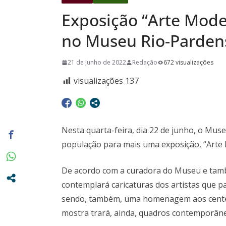
Casa em Ri
Exposição “Arte Moder
Exposição 
no Museu Rio-Parde
Baú” e Doc
da Memória
21 de junho de 2022
Redação
672 visualizações
dia 10/08
visualizações
137
Nesta quarta-feira, dia 22 de junho, o Mus
população para mais uma exposição, “Arte 
De acordo com a curadora do Museu e tamb
contemplará caricaturas dos artistas que 
sendo, também, uma homenagem aos centená
mostra trará, ainda, quadros contemporâne