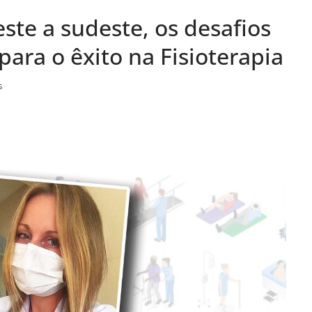
ste a sudeste, os desafios
to e Cidadania:
palestras que
ara o êxito na Fisioterapia
o em agosto
s
 do Legislativo