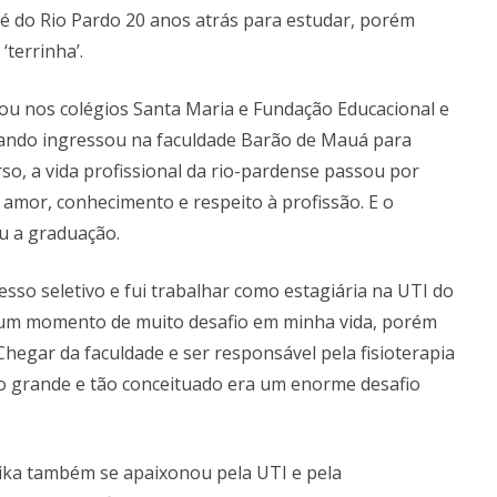
osé do Rio Pardo 20 anos atrás para estudar, porém
‘terrinha’.
dou nos colégios Santa Maria e Fundação Educacional e
ando ingressou na faculdade Barão de Mauá para
rso, a vida profissional da rio-pardense passou por
amor, conhecimento e respeito à profissão. E o
u a graduação.
sso seletivo e fui trabalhar como estagiária na UTI do
oi um momento de muito desafio em minha vida, porém
Chegar da faculdade e ser responsável pela fisioterapia
ão grande e tão conceituado era um enorme desafio
Érika também se apaixonou pela UTI e pela