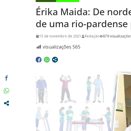
dia 10/08
Érika Maida: De norde
Conhecimen
Confira as 
de uma rio-pardense p
acontecerã
15 de novembro de 2021
Redação
879 visualizaçõe
pela Escola
visualizações
565