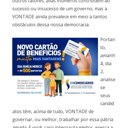
outros fatores, aliás inúmeros contribuem ao
sucesso ou insucesso de um governo, mas a
VONTADE ainda prevalece em meio a tantos
obstáculos dessa nossa democracia.
Portan
to,
amanh
ã, dia
2,
analise
se
seus
candid
atos têm, acima de tudo, VONTADE de
governar, ou melhor, trabalhar por essa pátria
amada. E você, caro internauta eleitor, exerça a