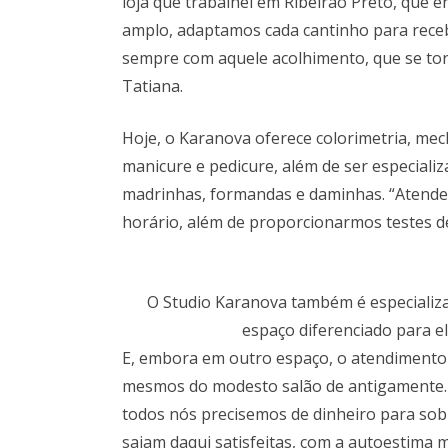
loja que trabalhei em Ribeirão Preto, que 
amplo, adaptamos cada cantinho para receb
sempre com aquele acolhimento, que se tor
Tatiana.
Hoje, o Karanova oferece colorimetria, mec
manicure e pedicure, além de ser especial
madrinhas, formandas e daminhas. “Atend
horário, além de proporcionarmos testes de
O Studio Karanova também é especializ
espaço diferenciado para ela
E, embora em outro espaço, o atendimento 
mesmos do modesto salão de antigamente. “
todos nós precisemos de dinheiro para sobr
saiam daqui satisfeitas, com a autoestima m