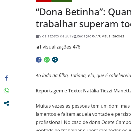
34 anos de 
“Dona Betinha”: Qua
conquistas
A Crônica d
trabalhar superam to
Vitto – Mem
9 de agosto de 2019
Redação
770 visualizações
e de muita
Euclidianas
visualizações
476
Ao lado da filha, Tatiana, ela, que é cabeleire
Reportagem e Texto: Natália Tiezzi Manett
Muitas vezes as pessoas tem um dom, mas n
lamentos e faltam aquela vontade e persist
profissional. No caso de dona Odete Campos
vontade de trabalhar superaram todos os i