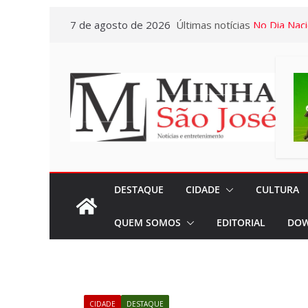
Pular
7 de agosto de 2026
Últimas notícias
No Dia Naci
para
em todos o
o
privilégio 
conteúdo
Casa em Ri
Exposição 
Baú” e Doc
da Memória
dia 10/08
Conhecimen
DESTAQUE
CIDADE
CULTURA
Confira as 
QUEM SOMOS
EDITORIAL
DOW
acontecerã
pela Escola
Sincomerciár
Pardo e Re
CIDADE
DESTAQUE