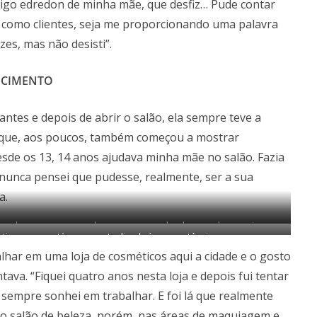
ntigo edredon de minha mãe, que desfiz… Pude contar
 como clientes, seja me proporcionando uma palavra
zes, mas não desisti”.
ECIMENTO
antes e depois de abrir o salão, ela sempre teve a
, que, aos poucos, também começou a mostrar
Desde os 13, 14 anos ajudava minha mãe no salão. Fazia
 nunca pensei que pudesse, realmente, ser a sua
a.
 a qual sempre acompanhou nos cursos desde quando era criança
iana, que está sempre atualizada às novas técnicas
har em uma loja de cosméticos aqui a cidade e o gosto
tava. “Fiquei quatro anos nesta loja e depois fui tentar
 sempre sonhei em trabalhar. E foi lá que realmente
 salão de beleza, porém, nas áreas de maquiagem e