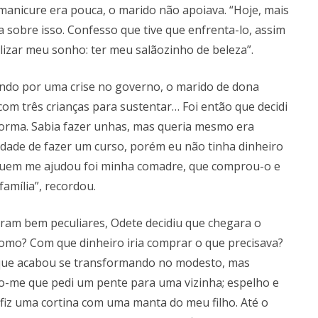
anicure era pouca, o marido não apoiava. “Hoje, mais
a sobre isso. Confesso que tive que enfrenta-lo, assim
izar meu sonho: ter meu salãozinho de beleza”.
sando por uma crise no governo, o marido de dona
com três crianças para sustentar… Foi então que decidi
forma. Sabia fazer unhas, mas queria mesmo era
idade de fazer um curso, porém eu não tinha dinheiro
Quem me ajudou foi minha comadre, que comprou-o e
amília”, recordou.
ram bem peculiares, Odete decidiu que chegara o
omo? Com que dinheiro iria comprar o que precisava?
 que acabou se transformando no modesto, mas
ro-me que pedi um pente para uma vizinha; espelho e
iz uma cortina com uma manta do meu filho. Até o