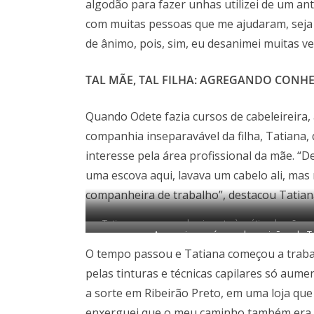
algodão para fazer unhas utilizei de um a
com muitas pessoas que me ajudaram, seja
de ânimo, pois, sim, eu desanimei muitas ve
TAL MÃE, TAL FILHA: AGREGANDO CONH
Quando Odete fazia cursos de cabeleireira, 
companhia inseparavável da filha, Tatiana
interesse pela área profissional da mãe. “
uma escova aqui, lavava um cabelo ali, mas
companheira de trabalho”, destacou Tatian
Tatiana agregou conhecimento à prática da mãe,
A maquiagem é uma das paixões de Tat
O tempo passou e Tatiana começou a trabal
pelas tinturas e técnicas capilares só aumen
a sorte em Ribeirão Preto, em uma loja que
enxerguei que o meu caminho também era o