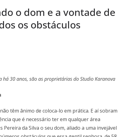
trabalho e
ndo o dom e a vontade de
 aos Comerciários
a Semana: Lúcia
dos os obstáculos
ória viva da Arte
s Semanas
…
ira há 30 anos, são as proprietárias do Studio Karanova
a
ão têm ânimo de coloca-lo em prática. E aí sobram
ência que é necessário ter em qualquer área
 Pereira da Silva o seu dom, aliado a uma invejável
números obstáculos que essa gentil senhora, de 58