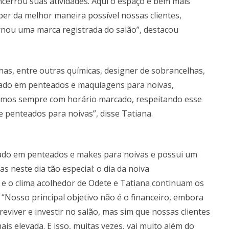
encerrou suas atividades. Aqui o espaço é bem mais
er da melhor maneira possível nossas clientes,
nou uma marca registrada do salão”, destacou
has, entre outras químicas, designer de sobrancelhas,
izado em penteados e maquiagens para noivas,
emos sempre com horário marcado, respeitando esse
 penteados para noivas”, disse Tatiana.
ado em penteados e makes para noivas e possui um
s neste dia tão especial: o dia da noiva
e o clima acolhedor de Odete e Tatiana continuam os
Nosso principal objetivo não é o financeiro, embora
eviver e investir no salão, mas sim que nossas clientes
ais elevada. E isso, muitas vezes, vai muito além do