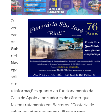
O
ver
ead
or
Gab
riel
Nav
ega
soli
cito
u informações quanto ao funcionamento da
Casa de Apoio a portadores de câncer que
fazem tratamento em Barretos. “Gostaria de
saber quantos pacientes utilizam a casa