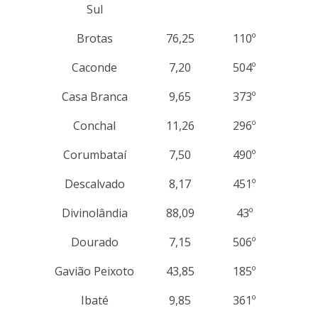
Sul
Brotas
76,25
110º
Caconde
7,20
504º
Casa Branca
9,65
373º
Conchal
11,26
296º
Corumbataí
7,50
490º
Descalvado
8,17
451º
Divinolândia
88,09
43º
Dourado
7,15
506º
Gavião Peixoto
43,85
185º
Ibaté
9,85
361º