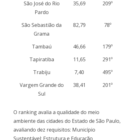
São José do Rio
35,69
209º
Pardo
São Sebastião da
82,79
78º
Grama
Tambaú
46,66
179º
Tapiratiba
11,65
291º
Trabiju
7,40
495º
Vargem Grande do
38,41
201º
Sul
O ranking avalia a qualidade do meio
ambiente das cidades do Estado de São Paulo,
avaliando dez requisitos: Município
Sustentável; Estrutura e Educação