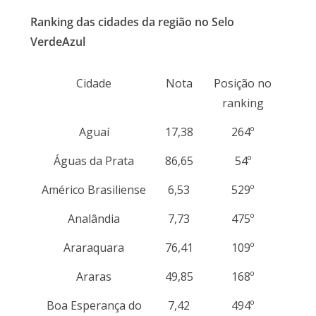
Ranking das cidades da região no Selo
VerdeAzul
Cidade
Nota
Posição no
ranking
Aguaí
17,38
264º
Águas da Prata
86,65
54º
Américo Brasiliense
6,53
529º
Analândia
7,73
475º
Araraquara
76,41
109º
Araras
49,85
168º
Boa Esperança do
7,42
494º