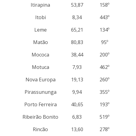
Itirapina
53,87
158º
Itobi
8,34
443º
Leme
65,21
134º
Matão
80,83
95º
Mococa
38,44
200º
Motuca
7,93
462º
Nova Europa
19,13
260º
Pirassununga
9,94
355º
Porto Ferreira
40,65
193º
Ribeirão Bonito
6,83
519º
Rincão
13,60
278º