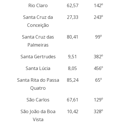
Rio Claro
62,57
142º
Santa Cruz da
27,33
243º
Conceição
Santa Cruz das
80,41
99º
Palmeiras
Santa Gertrudes
9,51
382º
Santa Lúcia
8,05
456º
Santa Rita do Passa
85,24
65º
Quatro
São Carlos
67,61
129º
São João da Boa
10,42
328º
Vista