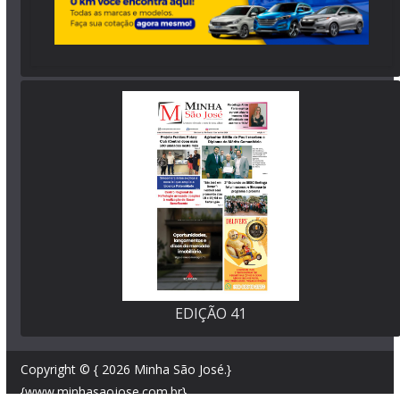
EDIÇÃO 41
Copyright © { 2026
Minha São José
.}
{www.minhasaojose.com.br}.