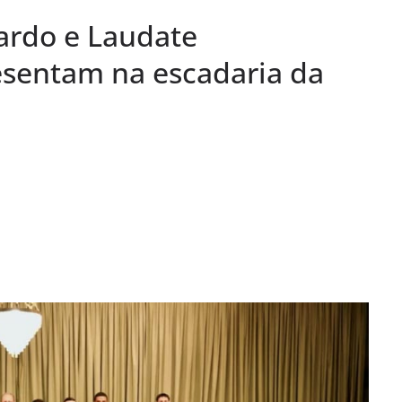
Pardo e Laudate
o Pardo
“Remexendo o
resentam na escadaria da
umentário “Vozes
” serão lançados