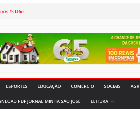
to e Cidadania:
palestras que
o em agosto
 do Legislativo
ios (S.J.Rio
gião) completa
trabalho e
 aos Comerciários
a Semana: Lúcia
ESPORTES
EDUCAÇÃO
COMÉRCIO
SOCIAIS
AGR
ória viva da Arte
NLOAD PDF JORNAL MINHA SÃO JOSÉ
LEITURA
s Semanas
…
onal da Saúde e
s demais, o
em termos a Santa