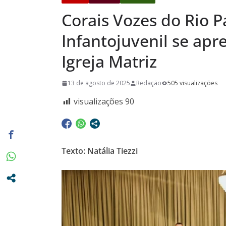
Corais Vozes do Rio 
Casa em Ri
Exposição 
Infantojuvenil se ap
Baú” e Doc
Igreja Matriz
da Memória
dia 10/08
13 de agosto de 2025
Redação
505 visualizações
visualizações
90
Texto: Natália Tiezzi