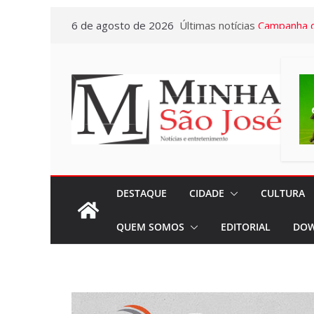
Pular
6 de agosto de 2026
Últimas notícias
Hepatites V
para
Colaborado
o
Casa partic
conteúdo
palestra co
Galotti
Campanha d
Caderneta 
acontecerá
01/09
DESTAQUE
CIDADE
CULTURA
Sincomerciár
QUEM SOMOS
EDITORIAL
DOW
Pardo e Re
34 anos de 
conquistas
Santa Casa 