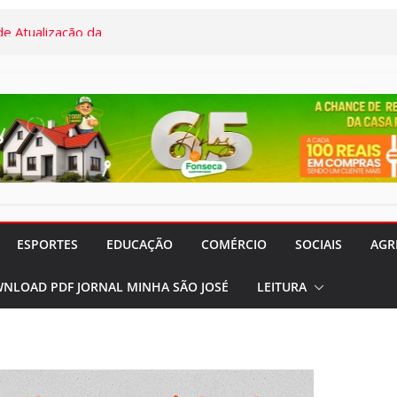
irais:
res da Santa
iparam de
m o Dr. Marcelo
e Atualização da
de Vacinação
 de 03/08 a
ESPORTES
EDUCAÇÃO
COMÉRCIO
SOCIAIS
AGR
ios (S.J.Rio
NLOAD PDF JORNAL MINHA SÃO JOSÉ
LEITURA
gião) completa
trabalho e
 aos Comerciários
iniciará obras