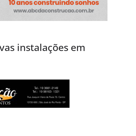
ação de elevador
Socorro
afé Evolutto
 Família” já
acontecerá até
vas instalações em