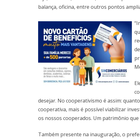
balança, oficina, entre outros pontos ampli
“I
qu
re
de
pr
Me
El
co
desejar. No cooperativismo é assim: quanto
cooperativa, mais é possível viabilizar in
os nossos cooperados. Um patrimônio que é 
Também presente na inauguração, o prefei