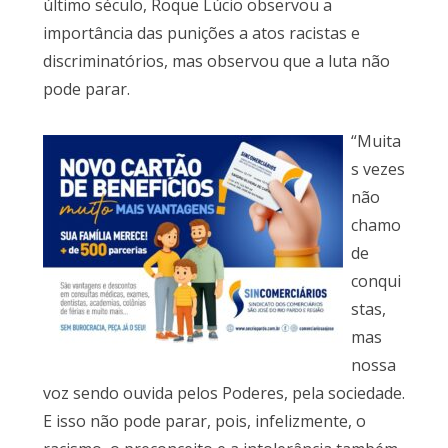
último século, Roque Lúcio observou a
importância das punições a atos racistas e
discriminatórios, mas observou que a luta não
pode parar.
“Muita
s vezes
não
chamo
de
conqui
stas,
mas
nossa
voz sendo ouvida pelos Poderes, pela sociedade.
E isso não pode parar, pois, infelizmente, o