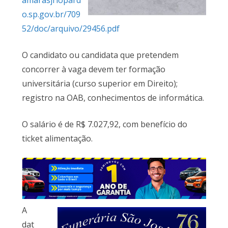
amarasjriopard
o.sp.gov.br/709
52/doc/arquivo/29456.pdf
O candidato ou candidata que pretendem
concorrer à vaga devem ter formação
universitária (curso superior em Direito);
registro na OAB, conhecimentos de informática.
O salário é de R$ 7.027,92, com benefício do
ticket alimentação.
A
dat