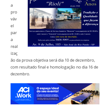
a
pro
váv
el
par
a
real
izaç
ão da prova objetiva será dia 10 de dezembro,
com resultado final e homologação no dia 16 de
dezembro.