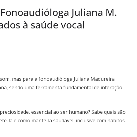
 pela SAIS e
 Fonoaudióloga Juliana M.
aúde
a Semana: Lúcia
dados à saúde vocal
ória viva da Arte
s Semanas
…
 som, mas para a fonoaudióloga Juliana Madureira
mana, sendo uma ferramenta fundamental de interação
preciosidade, essencial ao ser humano? Sabe quais são
e-la e como mantê-la saudável, inclusive com hábitos