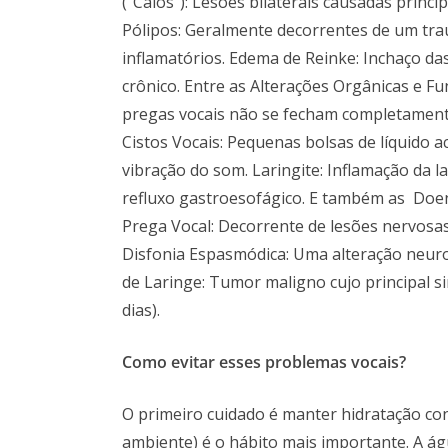
(“Calos”): Lesões bilaterais causadas princ
Pólipos: Geralmente decorrentes de um tra
inflamatórios. Edema de Reinke: Inchaço da
crônico. Entre as Alterações Orgânicas e Fu
pregas vocais não se fecham completamente
Cistos Vocais: Pequenas bolsas de líquido 
vibração do som. Laringite: Inflamação da l
refluxo gastroesofágico. E também as Doen
Prega Vocal: Decorrente de lesões nervosas
Disfonia Espasmódica: Uma alteração neuro
de Laringe: Tumor maligno cujo principal si
dias).
Como evitar esses problemas vocais?
O primeiro cuidado é manter hidratação c
ambiente) é o hábito mais importante. A ág