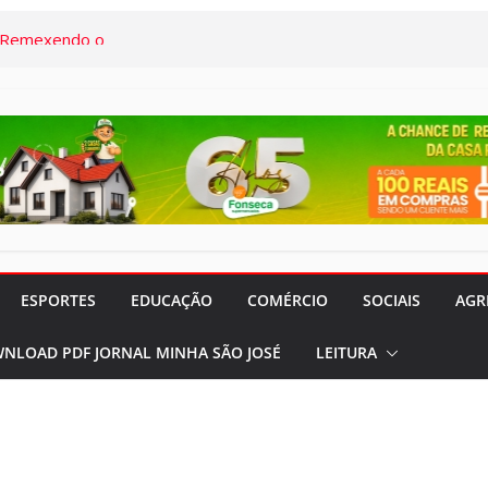
onal da Saúde e
s demais, o
em termos a Santa
o Pardo
“Remexendo o
umentário “Vozes
” serão lançados
 CVC Rio Pardo
ESPORTES
EDUCAÇÃO
COMÉRCIO
SOCIAIS
AGR
rocura por
NLOAD PDF JORNAL MINHA SÃO JOSÉ
LEITURA
 feriados nos
meses
rado e Lilás”
panhas