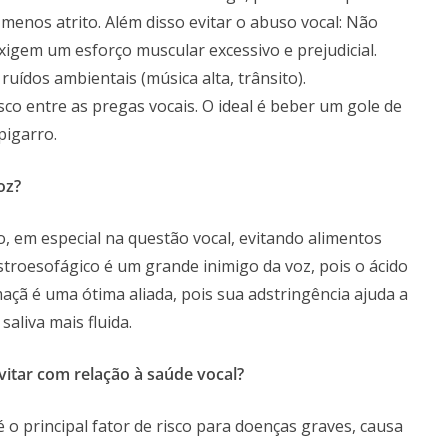
enos atrito. Além disso evitar o abuso vocal: Não
igem um esforço muscular excessivo e prejudicial.
uídos ambientais (música alta, trânsito).
sco entre as pregas vocais. O ideal é beber um gole de
pigarro.
oz?
, em especial na questão vocal, evitando alimentos
stroesofágico é um grande inimigo da voz, pois o ácido
maçã é uma ótima aliada, pois sua adstringência ajuda a
aliva mais fluida.
itar com relação à saúde vocal?
 o principal fator de risco para doenças graves, causa