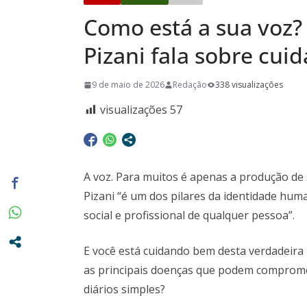
promovidas
Como está a sua voz?
Pasta da S
A Crônica d
Pizani fala sobre cui
Vitto – Mem
e de muita
9 de maio de 2026
Redação
338 visualizações
Euclidianas
visualizações
57
A voz. Para muitos é apenas a produção de
Pizani “é um dos pilares da identidade hu
social e profissional de qualquer pessoa”.
E você está cuidando bem desta verdadeira 
as principais doenças que podem compromet
diários simples?