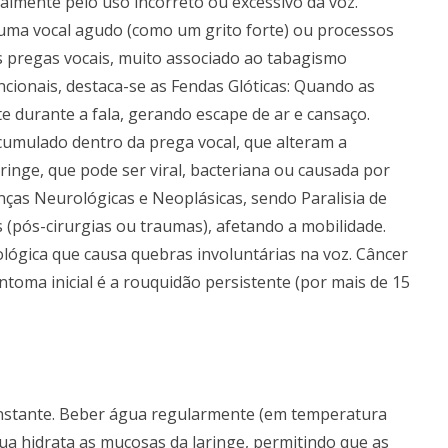
ipalmente pelo uso incorreto ou excessivo da voz.
uma vocal agudo (como um grito forte) ou processos
s pregas vocais, muito associado ao tabagismo
ncionais, destaca-se as Fendas Glóticas: Quando as
 durante a fala, gerando escape de ar e cansaço.
acumulado dentro da prega vocal, que alteram a
aringe, que pode ser viral, bacteriana ou causada por
ças Neurológicas e Neoplásicas, sendo Paralisia de
 (pós-cirurgias ou traumas), afetando a mobilidade.
lógica que causa quebras involuntárias na voz. Câncer
ntoma inicial é a rouquidão persistente (por mais de 15
onstante. Beber água regularmente (em temperatura
ua hidrata as mucosas da laringe, permitindo que as