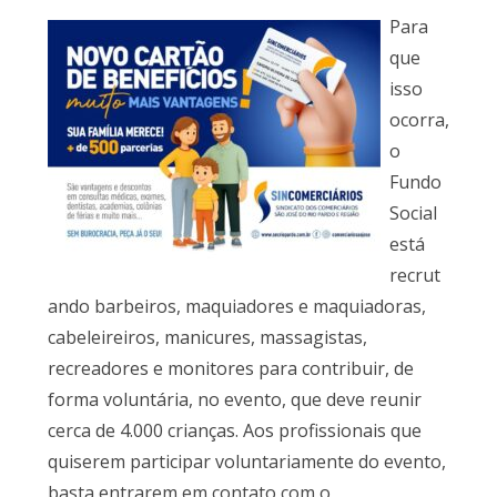
Para
que
isso
ocorra,
o
Fundo
Social
está
recrut
ando barbeiros, maquiadores e maquiadoras,
cabeleireiros, manicures, massagistas,
recreadores e monitores para contribuir, de
forma voluntária, no evento, que deve reunir
cerca de 4.000 crianças. Aos profissionais que
quiserem participar voluntariamente do evento,
basta entrarem em contato com o