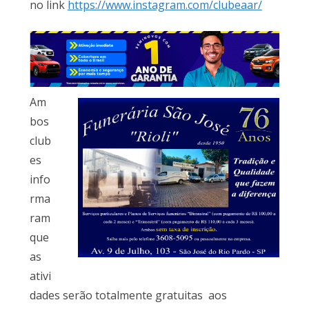
no link
https://www.instagram.com/clubeaar/
Am
bos
club
es
info
rma
ram
que
as
ativi
dades serão totalmente gratuitas aos