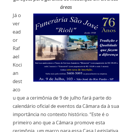
áreas
Já o
ver
ead
or
Raf
ael
Koci
an
dest
aco
u que a cerimônia de 9 de julho fará parte do
calendário oficial de eventos da Câmara da à sua
importância no contexto histórico. “Este é o
primeiro ano que a Câmara promove esta
cerimônia, um marco para essa Casa Legislativa