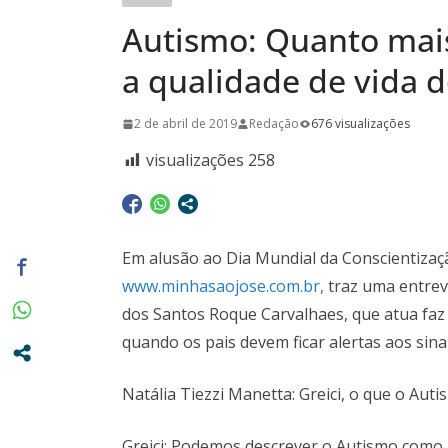
promovidas
Autismo: Quanto mais
Pasta da S
A Crônica d
a qualidade de vida 
Vitto – Mem
2 de abril de 2019
Redação
676 visualizações
e de muita
Euclidianas
visualizações
258
Em alusão ao Dia Mundial da Conscientizaçã
www.minhasaojose.com.br,
traz uma entrevi
dos Santos Roque Carvalhaes, que atua faz 
quando os pais devem ficar alertas aos sina
Natália Tiezzi Manetta: Greici, o que o Aut
Greici: Podemos descrever o Autismo como