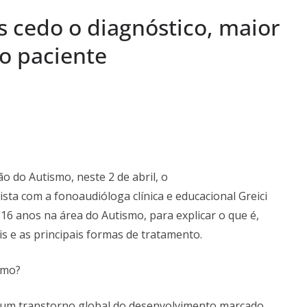
 pela SAIS e
 cedo o diagnóstico, maior
aúde
a Semana: Lúcia
do paciente
ória viva da Arte
s Semanas
…
o do Autismo, neste 2 de abril, o
sta com a fonoaudióloga clínica e educacional Greici
16 anos na área do Autismo, para explicar o que é,
is e as principais formas de tratamento.
ismo?
 um transtorno global do desenvolvimento marcado