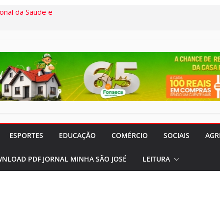
onal da Saúde e
s demais, o
em termos a Santa
o Pardo
“Remexendo o
umentário “Vozes
” serão lançados
 CVC Rio Pardo
ESPORTES
EDUCAÇÃO
COMÉRCIO
SOCIAIS
AGR
rocura por
NLOAD PDF JORNAL MINHA SÃO JOSÉ
LEITURA
 feriados nos
meses
rado e Lilás”
panhas