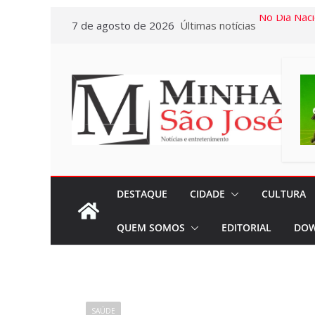
Pular
7 de agosto de 2026
Últimas notícias
No Dia Naci
para
em todos o
o
privilégio 
conteúdo
Casa em Ri
Exposição 
Baú” e Doc
da Memória
dia 10/08
Miniférias:
DESTAQUE
CIDADE
CULTURA
destaca a p
QUEM SOMOS
EDITORIAL
DOW
viagens aos
próximos 
“Agosto Dou
terão Cam
SAÚDE