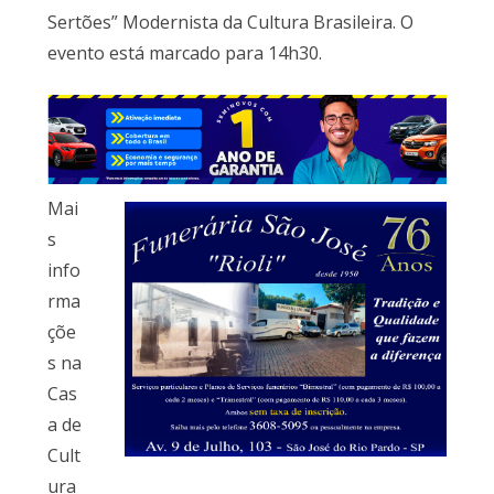
Sertões” Modernista da Cultura Brasileira. O
evento está marcado para 14h30.
Mai
s
info
rma
çõe
s na
Cas
a de
Cult
ura